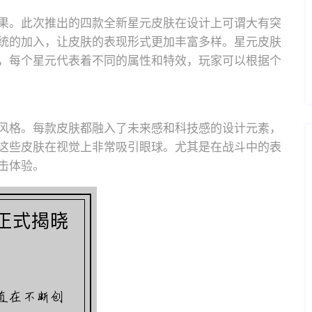
果。此次推出的四款全新星元皮肤在设计上可谓大有突
统的加入，让皮肤的表现形式更加丰富多样。星元皮肤
，每个星元代表着不同的属性和特效，玩家可以根据个
风格。每款皮肤都融入了未来感和科技感的设计元素，
这些皮肤在视觉上非常吸引眼球。尤其是在战斗中的表
击体验。