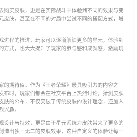
去购买皮肤，更是在实际战斗中体验到不同的效果与变
元皮肤，甚至在不同的对局中尝试不同的搭配方式，增
戏进程的推进，玩家可以逐渐解锁更多的星元，体验到
的方式，也大大提升了玩家的参与感和成就感，激励玩
家的期待值。作为《王者荣耀》最具吸引力的内容之
发布时，玩家们都会在社交平台上热烈讨论，猜测皮肤
皮肤的公布，不仅突破了传统皮肤的设计理念，还加入
烈兴趣。
观设计与特效，更是由于星元系统为皮肤带来了更多的
创造出独一无二的皮肤效果，这种自定义的体验让每一