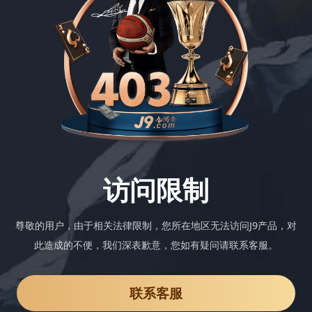
访问限制
尊敬的用户，由于相关法律限制，您所在地区无法访问J9产品，对
此造成的不便，我们深表歉意，您如有疑问请联系客服。
联系客服